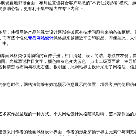
型导航设置地都很全面，布局位置也符合客户熟悉的“不要让我思考”模式。
局影响心智，更有利于集中精力在专业内容上。
革新，使得网络产品的视觉设计逐渐突破原有技术问题带来的条条框框。
，而有些个性化
青岛网站设计
风格越来越接近平面印刷品。即便如此，人
计中。
设的界面风格类似博物馆的宣传手册，栏目清楚、设计简洁。导航在左侧，
格相同。光标滑过栏目文字，颜色由灰色变为蓝色，点击二级页面后，主导
名称清楚地布局与标志右侧。很明显，此网站界面设计采用了网格法，信
的信息时代，网格法能够有效地预示信息展示的位置，增强客户的使用信
艺术家作品呈现的一种方式。个人网站设计风格随意独特，艺术家作品的
rin个人网站建设采用作者的绘画风格设计界面，作者的形象穿插于界面元素中与