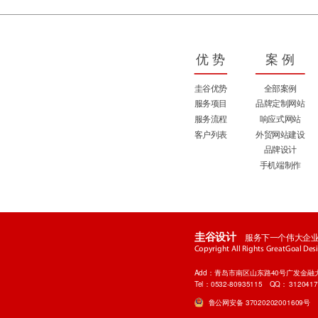
优 势
案 例
圭谷优势
全部案例
服务项目
品牌定制网站
服务流程
响应式网站
客户列表
外贸网站建设
品牌设计
手机端制作
服务下一个伟大企
圭谷设计
Copyright All Rights GreatGoal Desig
Add：青岛市南区山东路40号广发金融大厦
Tel：0532-80935115
QQ：
312041
鲁公网安备 37020202001609号