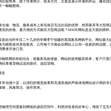
构比较简单，除了作者简介、联系方式，主要是展示作者的作品，像在现
开一幅幅图画。
省仓储、物流、服务成本上有实体店无法比拟的优势，然而家具等大型商
便宜的价格、最方便的方式购买大型商品呢？MADE网站是这方面的榜样
建设是由当时年仅二十几岁的华裔李宁创建的英国家具网购平台。网站最大
格为顾客提供原创家具。公司每个月都会在网站上公布一批新的样品图，
消费者开放订货。
网和物联网的有机结合，使服务高效便捷。网站的使用极其简单，客户只需
网站查看货物运送的路径、追踪货物。
站建设
常常动感十足，以强烈的视觉效果和充满质感的声效体现网站设计师的专
极致，风格简洁、操作简单。
把物理空间置换到网络的虚拟空间中，利用浏览者的好奇心，增加了交互