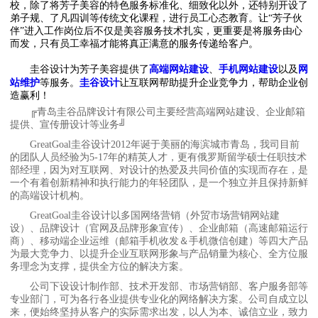
校，除了将芳子美容的特色服务标准化、细致化以外，还特别开设了
弟子规、了凡四训等传统文化课程，进行员工心态教育。让“芳子伙
伴”进入工作岗位后不仅是美容服务技术扎实，更重要是将服务由心
而发，只有员工幸福才能将真正满意的服务传递给客户。
圭谷设计为
芳子美容
提供了
高端网站建设
、
手机网站建设
以及
网
站维护
等服务。
圭谷设计
让互联网帮助提升企业竞争力，帮助企业创
造赢利！
╔青岛圭谷品牌设计有限公司主要经营高端网站建设、企业邮箱
提供、宣传册设计等业务╝
GreatGoal圭谷设计2012年诞于美丽的海滨城市青岛，我司目前
的团队人员经验为5-17年的精英人才，更有俄罗斯留学硕士任职技术
部经理，因为对互联网、对设计的热爱及共同价值的实现而存在，是
一个有着创新精神和执行能力的年轻团队，是一个独立并且保持新鲜
的高端设计机构。
GreatGoal圭谷设计以多国网络营销（外贸市场营销网站建
设）、品牌设计（官网及品牌形象宣传）、企业邮箱（高速邮箱运行
商）、移动端企业运维（邮箱手机收发＆手机微信创建）等四大产品
为最大竞争力、以提升企业互联网形象与产品销量为核心、全方位服
务理念为支撑，提供全方位的解决方案。
公司下设设计制作部、技术开发部、市场营销部、客户服务部等
专业部门，可为各行各业提供专业化的网络解决方案。公司自成立以
来，便始终坚持从客户的实际需求出发，以人为本、诚信立业，致力