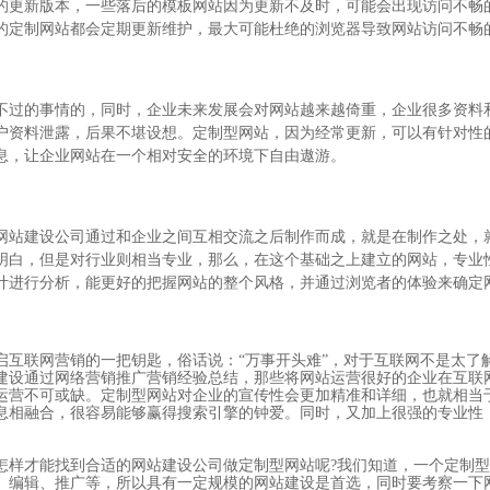
的更新版本，一些落后的模板网站因为更新不及时，可能会出现访问不畅
的定制网站都会定期更新维护，最大可能杜绝的浏览器导致网站访问不畅
不过的事情的，同时，企业未来发展会对网站越来越倚重，企业很多资料
户资料泄露，后果不堪设想。定制型网站，因为经常更新，可以有针对性
息，让企业网站在一个相对安全的环境下自由遨游。
网站建设公司通过和企业之间互相交流之后制作而成，就是在制作之处，
明白，但是对行业则相当专业，那么，在这个基础之上建立的网站，专业
计进行分析，能更好的把握网站的整个风格，并通过浏览者的体验来确定
启互联网营销的一把钥匙，俗话说：“万事开头难”，对于互联网不是太了
建设通过网络营销推广营销经验总结，那些将网站运营很好的企业在互联
运营不可或缺。定制型网站对企业的宣传性会更加精准和详细，也就相当
息相融合，很容易能够赢得搜索引擎的钟爱。同时，又加上很强的专业性
怎样才能找到合适的网站建设公司做定制型网站呢?我们知道，一个定制
、编辑、推广等，所以具有一定规模的网站建设是首选，同时要考察一下