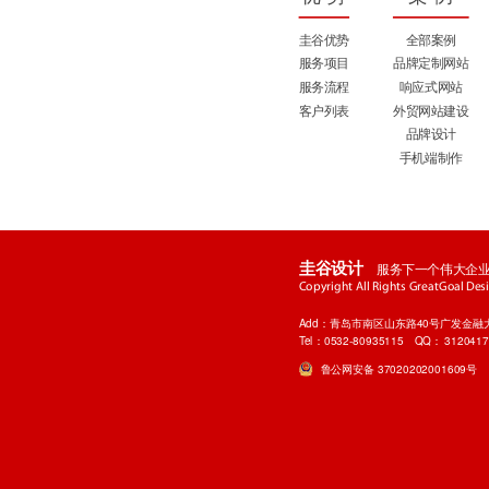
圭谷优势
全部案例
服务项目
品牌定制网站
服务流程
响应式网站
客户列表
外贸网站建设
品牌设计
手机端制作
服务下一个伟大企
圭谷设计
Copyright All Rights GreatGoal Desig
Add：青岛市南区山东路40号广发金融大厦
Tel：0532-80935115
QQ：
312041
鲁公网安备 37020202001609号