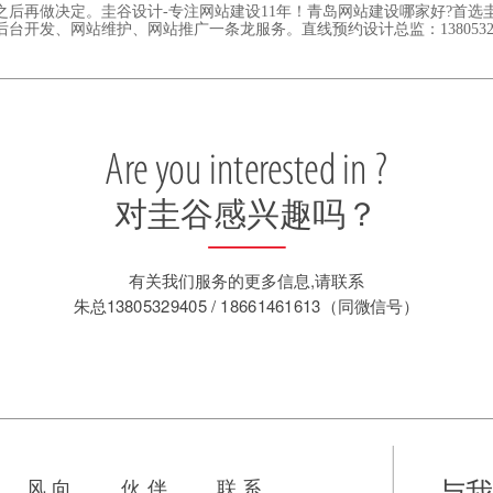
之后再做决定。圭谷设计-专注网站建设11年！青岛网站建设哪家好?首选
开发、网站维护、网站推广一条龙服务。直线预约设计总监：138053294
Are you interested in ?
对圭谷感兴趣吗？
有关我们服务的更多信息,请联系
朱总13805329405 / 18661461613（同微信号）
与
风 向
伙 伴
联 系