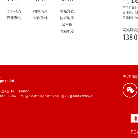
与圭谷设
圭谷动态
招聘信息
联系方式
设服务。
行业资讯
合作伙伴
位置地图
呈现较好
留言板
网站建设
网站地图
138 0
业
关注我
n co.,ltd.
4层 P.C：266000
7613
E-mail：zhu@greatgoal-design.com
鲁ICP备16002128号-1
P