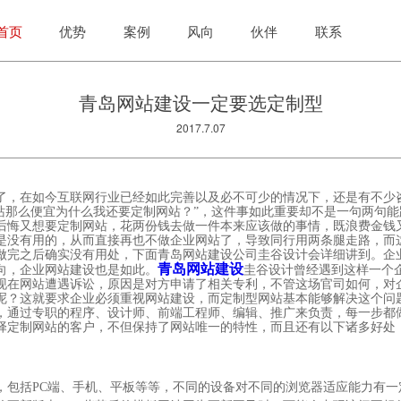
首页
优势
案例
风向
伙伴
联系
青岛网站建设一定要选定制型
2017.7.07
年了，在如今互联网行业已经如此完善以及必不可少的情况下，还是有不少
网站那么便宜为什么我还要定制网站？”，这件事如此重要却不是一句两句
后悔又想要定制网站，花两份钱去做一件本来应该做的事情，既浪费金钱
是没有用的，从而直接再也不做企业网站了，导致同行用两条腿走路，而
做完之后确实没有用处，下面青岛网站建设公司圭谷设计会详细讲到。企
青岛网站建设
向，企业网站建设也是如此。
圭谷设计曾经遇到这样一个
现在网站遭遇诉讼，原因是对方申请了相关专利，不管这场官司如何，对
呢？这就要求企业必须重视网站建设，而定制型网站基本能够解决这个问
，通过专职的程序、设计师、前端工程师、编辑、推广来负责，每一步都
择定制网站的客户，不但保持了网站唯一的特性，而且还有以下诸多好处
，包括PC端、手机、平板等等，不同的设备对不同的浏览器适应能力有一