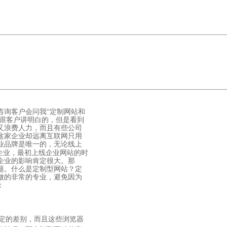
咨询客户会问我“定制网站和
能跟客户讲明白的，但是看到
又浪费人力，而且有些公司
这家企业却远离互联网只用
业品牌是唯一的，无论线上
企业，最初上线企业网站的时
企业的影响肯定很大。那
题。
什么是定制型网站？定
做的非常的专业，避免因为
：
定的差别，而且这些浏览器