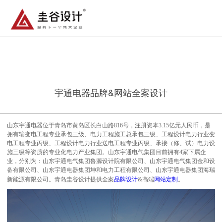
宇通电器品牌&网站全案设计
山东宇通电器位于青岛市黄岛区长白山路816号，注册资本3.15亿元人民币，是
拥有输变电工程专业承包三级、电力工程施工总承包三级、工程设计电力行业变
电工程专业丙级、工程设计电力行业送电工程专业丙级、承接（修、试）电力设
施三级等资质的专业化电力产业集团。山东宇通电气集团目前拥有4家下属企
业，分别为：山东宇通电气集团鲁源设计院有限公司、山东宇通电气集团金和设
备有限公司、山东宇通电器集团坤和电力工程有限公司、山东宇通电器集团海瑞
品牌设计
网站定制
新能源有限公司。青岛圭谷设计提供全案
&高端
。